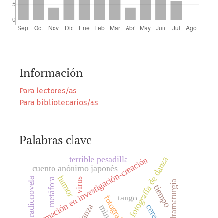
Información
Para lectores/as
Para bibliotecarios/as
Palabras clave
terrible pesadilla
fotografía de danza
formación en investigación-creación
cuento anónimo japonés
humor
radionovela
metáfora
virus
dramaturgia
tiempo
tango
fotografía
danza