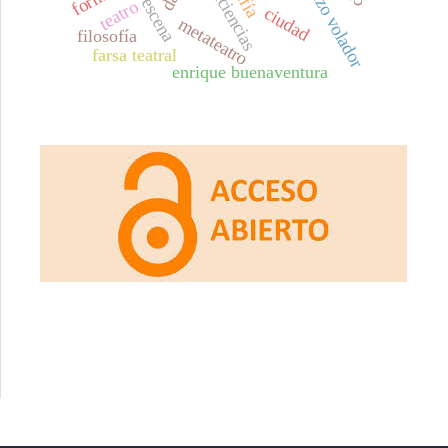
cerezo volador
minciencias
escena
teatro
ciudad
metateatro
filosofía
farsa teatral
enrique buenaventura