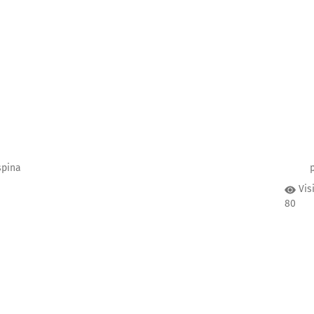
spina
Vis
80