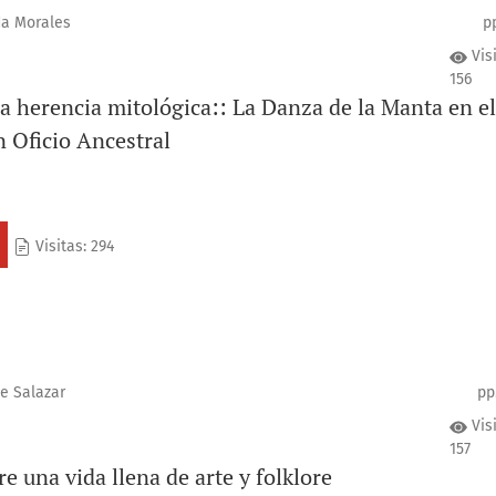
da Morales
p
Vis
156
a herencia mitológica:: La Danza de la Manta en el
n Oficio Ancestral
Visitas: 294
e Salazar
pp
Vis
157
e una vida llena de arte y folklore