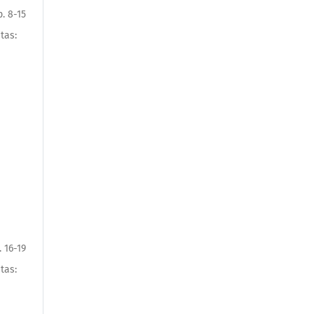
p. 8-15
itas:
. 16-19
itas: