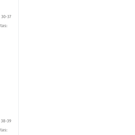
 30-37
itas:
 38-39
itas: