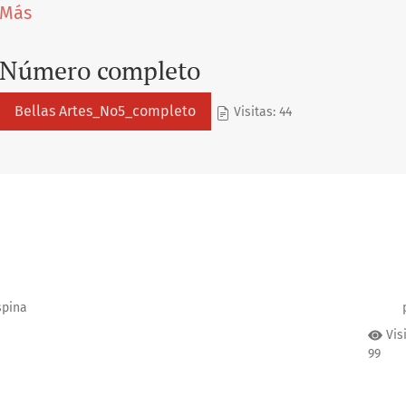
Más
Número completo
Bellas Artes_No5_completo
Visitas: 44
spina
Vis
99