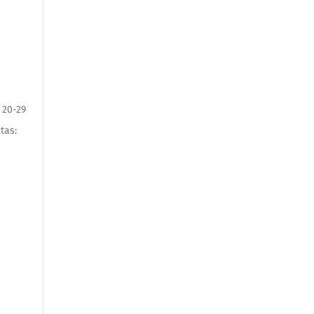
 20-29
itas: