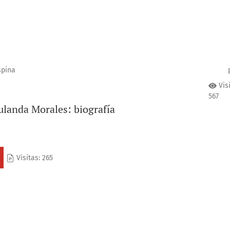
spina
Vis
567
landa Morales: biografía
Visitas: 265